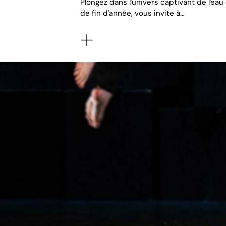
Plongez dans l'univers captivant de l'ea
de fin d'année, vous invite à…