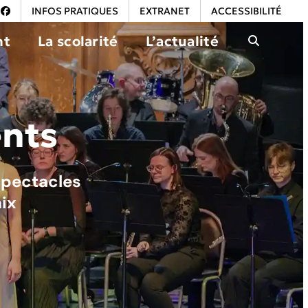
INFOS PRATIQUES
EXTRANET
ACCESSIBILITÉ
nt
La scolarité
L’actualité
nts
spectacles
ix