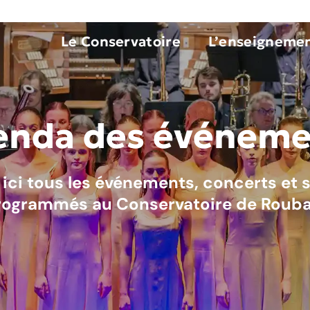
Le Conservatoire
L’enseigneme
enda des événeme
 ici tous les événements, concerts et 
rogrammés au Conservatoire de Rouba