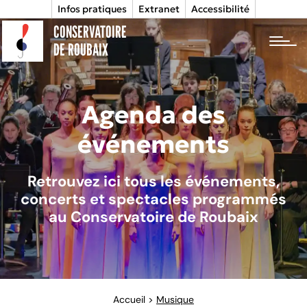
Infos pratiques
Extranet
Accessibilité
CONSERVATOIRE
tog
DE ROUBAIX
Agenda des
événements
Retrouvez ici tous les événements,
concerts et spectacles programmés
au Conservatoire de Roubaix
Accueil
>
Musique