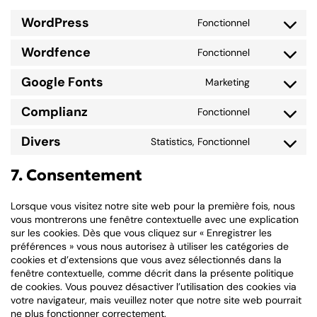
WordPress
Fonctionnel
Consent
to
Wordfence
Fonctionnel
service
Consent
wordpress
to
Google Fonts
Marketing
service
Consent
wordfence
to
Complianz
Fonctionnel
service
Consent
google-
to
Divers
Statistics, Fonctionnel
fonts
service
Consent
complianz
to
7. Consentement
service
divers
Lorsque vous visitez notre site web pour la première fois, nous
vous montrerons une fenêtre contextuelle avec une explication
sur les cookies. Dès que vous cliquez sur « Enregistrer les
préférences » vous nous autorisez à utiliser les catégories de
cookies et d’extensions que vous avez sélectionnés dans la
fenêtre contextuelle, comme décrit dans la présente politique
de cookies. Vous pouvez désactiver l’utilisation des cookies via
votre navigateur, mais veuillez noter que notre site web pourrait
ne plus fonctionner correctement.