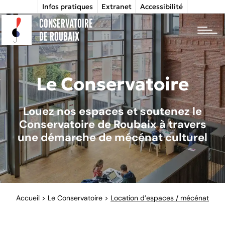
Infos pratiques
Extranet
Accessibilité
CONSERVATOIRE
tog
DE ROUBAIX
Le Conservatoire
Louez nos espaces et soutenez le
Conservatoire de Roubaix à travers
une démarche de mécénat culturel
Accueil
>
Le Conservatoire
>
Location d’espaces / mécénat