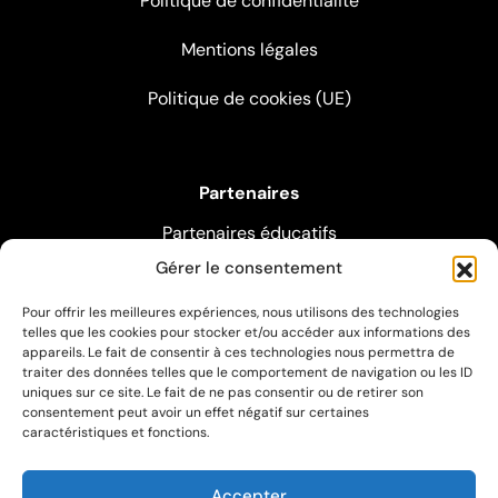
Politique de confidentialité
Mentions légales
Politique de cookies (UE)
Partenaires
Partenaires éducatifs
Gérer le consentement
Partenaires pédagogiques
Pour offrir les meilleures expériences, nous utilisons des technologies
Partenaires artistiques
telles que les cookies pour stocker et/ou accéder aux informations des
appareils. Le fait de consentir à ces technologies nous permettra de
traiter des données telles que le comportement de navigation ou les ID
uniques sur ce site. Le fait de ne pas consentir ou de retirer son
Suivez-nous sur les réseaux sociaux
consentement peut avoir un effet négatif sur certaines
caractéristiques et fonctions.
Accepter