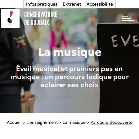
Infos pratiques
Extranet
Accessibilité
CONSERVATOIRE
tog
DE ROUBAIX
La musique
Éveil musical et premiers pas en
musique : un parcours ludique pour
éclairer ses choix
Accueil
>
L’enseignement
>
La musique
>
Parcours découverte