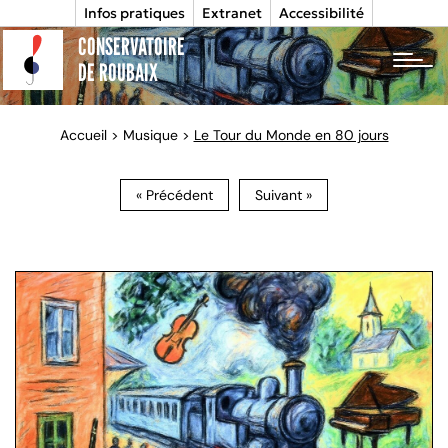
Infos pratiques
Extranet
Accessibilité
CONSERVATOIRE
tog
DE ROUBAIX
Accueil
>
Musique
>
Le Tour du Monde en 80 jours
« Précédent
Suivant »