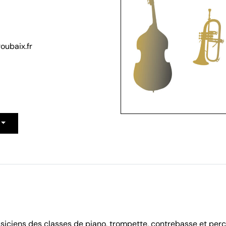
oubaix.fr
s musiciens des classes de piano, trompette, contrebasse et pe