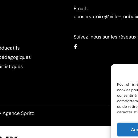
Email :
conservatoire@ville-roubaix
Suivez-nous sur les réseaux
éducatifs
 pédagogiques
artistiques
Pour offrir 
cookies pou
consentir à
comportemen
ou de retir
caractéristi
 Agence Spritz
Ac