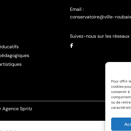
Email :
conservatoire@ville-roubaix
Suivez-nous sur les réseaux
éducatifs
 pédagogiques
artistiques
Pour offrir 
cookies pou
consentir à
comportemen
ou de retir
caractéristi
 Agence Spritz
Ac